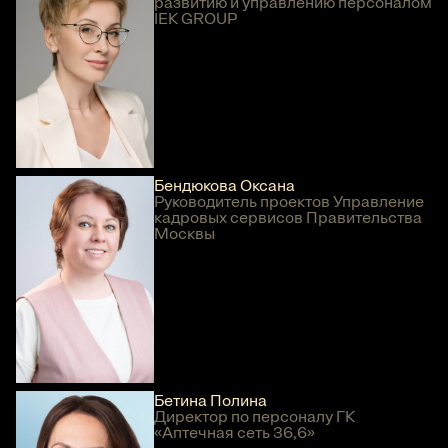
развитию и управлению персоналом
IEK GROUP
Бендюкова Оксана
Руководитель проектов Управление
кадровых сервисов Правительства
Москвы
Бетина Полина
Директор по персоналу ГК
«Аптечная сеть 36,6»