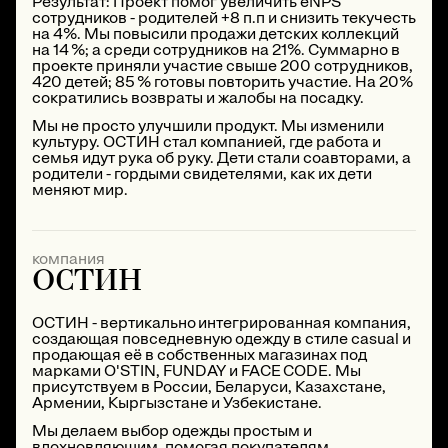
Результат: Проект помог увеличить eNPS
сотрудников - родителей +8 п.п и снизить текучесть
на 4%. Мы повысили продажи детских коллекций
на 14 %; а среди сотрудников на 21%. Суммарно в
проекте приняли участие свыше 200 сотрудников,
420 детей; 85 % готовы повторить участие. На 20%
сократились возвраты и жалобы на посадку.
Мы не просто улучшили продукт. Мы изменили
культуру. ОСТИН стал компанией, где работа и
семья идут рука об руку. Дети стали соавторами, а
родители - гордыми свидетелями, как их дети
меняют мир.
компания
ОСТИН
ОСТИН - вертикально интегрированная компания,
создающая повседневную одежду в стиле casual и
продающая её в собственных магазинах под
марками O'STIN, FUNDAY и FACE CODE. Мы
присутствуем в России, Беларуси, Казахстане,
Армении, Кыргызстане и Узбекистане.
Мы делаем выбор одежды простым и
вдохновляющим, помогая покупателям