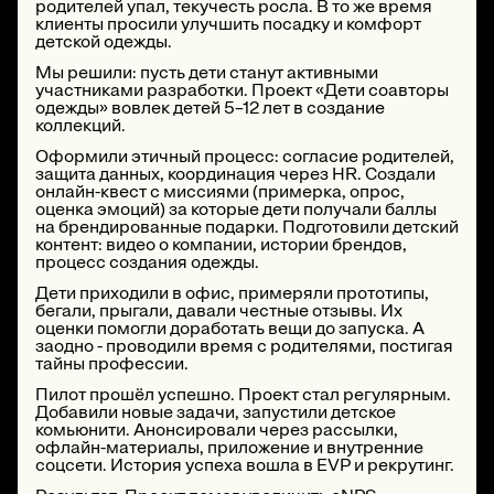
родителей упал, текучесть росла. В то же время
клиенты просили улучшить посадку и комфорт
детской одежды.
Мы решили: пусть дети станут активными
участниками разработки. Проект «Дети соавторы
одежды» вовлек детей 5–12 лет в создание
коллекций.
Оформили этичный процесс: согласие родителей,
защита данных, координация через HR. Создали
онлайн-квест с миссиями (примерка, опрос,
оценка эмоций) за которые дети получали баллы
на брендированные подарки. Подготовили детский
контент: видео о компании, истории брендов,
процесс создания одежды.
Дети приходили в офис, примеряли прототипы,
бегали, прыгали, давали честные отзывы. Их
оценки помогли доработать вещи до запуска. А
заодно - проводили время с родителями, постигая
тайны профессии.
Пилот прошёл успешно. Проект стал регулярным.
Добавили новые задачи, запустили детское
комьюнити. Анонсировали через рассылки,
офлайн-материалы, приложение и внутренние
соцсети. История успеха вошла в EVP и рекрутинг.