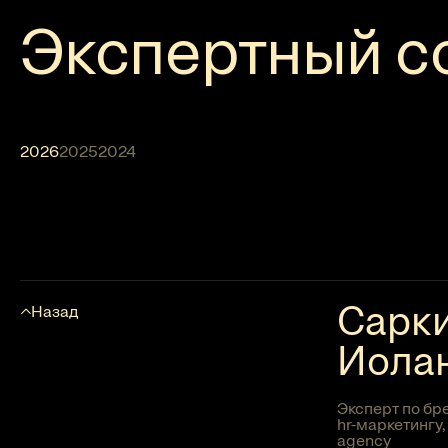
Экспертный с
2026
2025
2024
Сарк
Назад
Иола
Эксперт по бр
hr-маркетингу,
agency