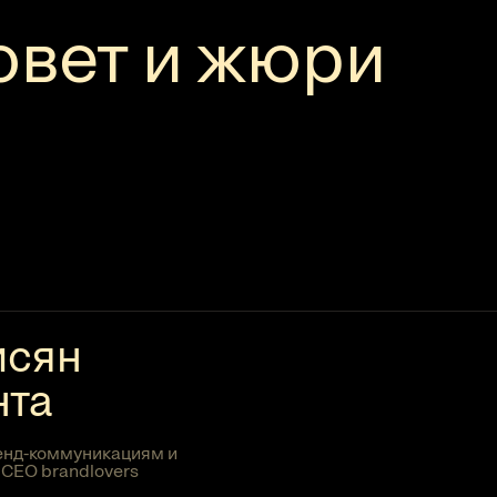
овет и жюри
исян
нта
енд-коммуникациям и
 СЕО brandlovers