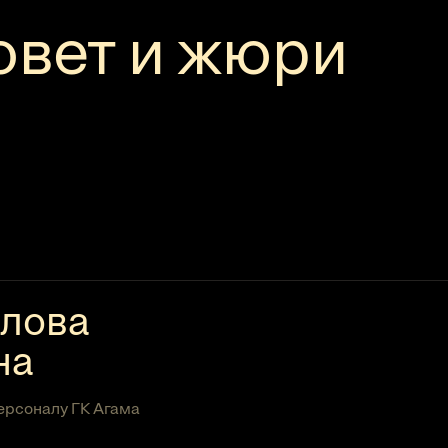
овет и жюри
алова
на
ерсоналу ГК Агама