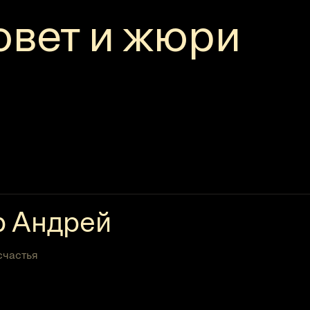
овет и жюри
р Андрей
счастья