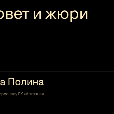
овет и жюри
а Полина
ерсоналу ГК «Аптечная