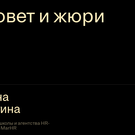
овет и жюри
на
тина
школы и агентства HR-
 MarHR