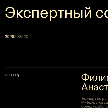
Экспертный с
2026
2025
2024
Фили
Назад
Анаст
Эксперт по ра
PR (ex-руково
бренда работ