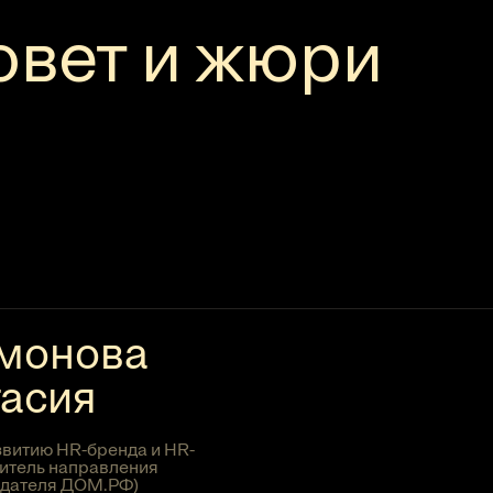
овет и жюри
монова
асия
звитию HR-бренда и HR-
дитель направления
одателя ДОМ.РФ)